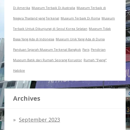
Di Amerika
Museum Terbaik Di Australia
Museum Terbaik di
Negara Thailand yang Terkenal
Museum Terbaik Di Roma
Museum
Terbaik Untuk Dikunjungi di Seoul Korea Selatan
Museum Tidak
Biasa Yang Ada di Indonesia
Museum Unik Yang Ada di Dunia
Panduan Sejarah Museum Terkenal Bangkok
Paris
Pendirian
Museum Batik dari Rumah Seorang Koruptor
Rumah "Eyang"
Habibie
Archives
September 2023