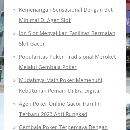
Kemenangan Sensasional Dengan Bet
Minimal Di Agen Slot
Idn Slot Menyajikan Fasilitas Bermaian
Slot Gacor
Popularitas Poker Tradisional Meroket
Melalui Gembala Poker
Mudahnya Main Poker Memenuhi
Kebutuhan Pemain Di Era Digital
Agen Poker Online Gacor Hari Ini
Terbaru 2023 Anti Rungkad
Gembala Poker Terpercaya Dengan