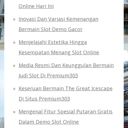
Online Hari Ini
Inovasi Dan Variasi Kemenangan
Bermain Slot Demo Gacor
Menjelajahi Estetika Hingga
Kesempatan Menang Slot Online
Media Resmi Dan Keunggulan Bermain
Judi Slot Di Premium303
Keseruan Bermain The Great Icescape
Di Situs Premium303
Mengenal Fitur Spesial Putaran Gratis
Dalam Demo Slot Online