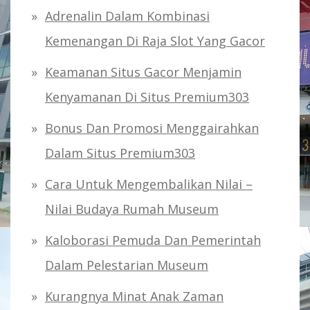
Adrenalin Dalam Kombinasi
Kemenangan Di Raja Slot Yang Gacor
Keamanan Situs Gacor Menjamin
Kenyamanan Di Situs Premium303
Bonus Dan Promosi Menggairahkan
Dalam Situs Premium303
Cara Untuk Mengembalikan Nilai –
Nilai Budaya Rumah Museum
Kaloborasi Pemuda Dan Pemerintah
Dalam Pelestarian Museum
Kurangnya Minat Anak Zaman