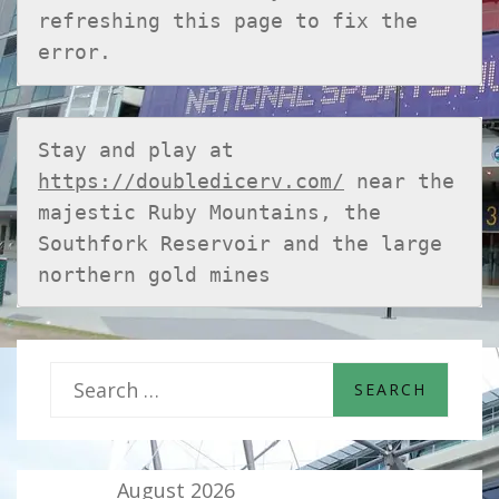
refreshing this page to fix the 
error.
Stay and play at 
https://doubledicerv.com/
 near the 
majestic Ruby Mountains, the 
Southfork Reservoir and the large 
northern gold mines
S
e
a
August 2026