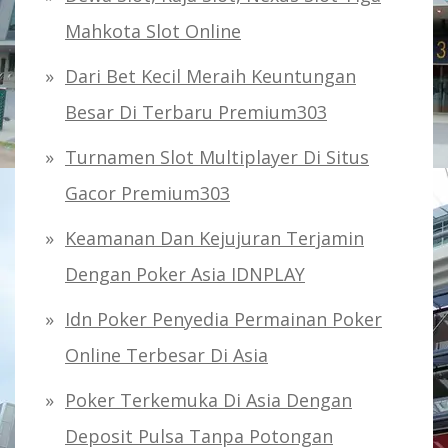
Mahkota Slot Online
Dari Bet Kecil Meraih Keuntungan
Besar Di Terbaru Premium303
Turnamen Slot Multiplayer Di Situs
Gacor Premium303
Keamanan Dan Kejujuran Terjamin
Dengan Poker Asia IDNPLAY
Idn Poker Penyedia Permainan Poker
Online Terbesar Di Asia
Poker Terkemuka Di Asia Dengan
Deposit Pulsa Tanpa Potongan