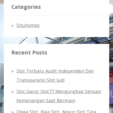
Categories
Situhomes
Recent Posts
Slot Terbaru Audit Independen Dan
Transparansi Slot Judi
Slot Gacor Slot77 Mengungkap Sensasi
Kemenangan Saat Bermain
Dewa Slot, Raja Slot, Nexus Slot Tiga