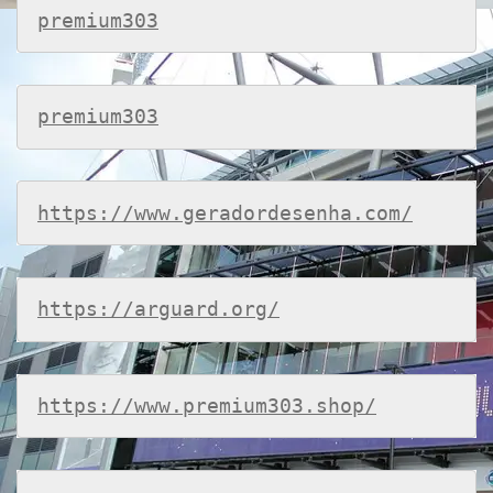
premium303
premium303
https://www.geradordesenha.com/
https://arguard.org/
https://www.premium303.shop/