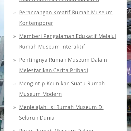
Perancangan Kreatif Rumah Museum
Kontemporer
Memberi Pengalaman Edukatif Melalui
Rumah Museum Interaktif
Pentingnya Rumah Museum Dalam
Melestarikan Cerita Pribadi
Mengintip Keunikan Suatu Rumah
Museum Modern
Menjelajahi Isi Rumah Museum Di
Seluruh Dunia
Peran Rumah Museum Dalam