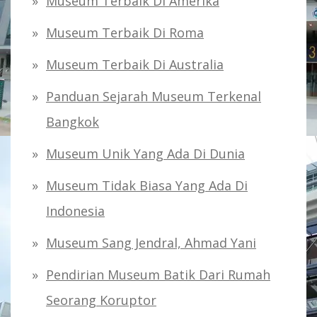
Museum Terbaik Di Amerika
Museum Terbaik Di Roma
Museum Terbaik Di Australia
Panduan Sejarah Museum Terkenal
Bangkok
Museum Unik Yang Ada Di Dunia
Museum Tidak Biasa Yang Ada Di
Indonesia
Museum Sang Jendral, Ahmad Yani
Pendirian Museum Batik Dari Rumah
Seorang Koruptor