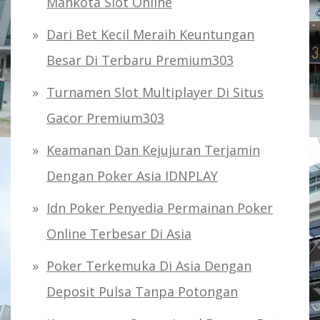
Mahkota Slot Online
Dari Bet Kecil Meraih Keuntungan
Besar Di Terbaru Premium303
Turnamen Slot Multiplayer Di Situs
Gacor Premium303
Keamanan Dan Kejujuran Terjamin
Dengan Poker Asia IDNPLAY
Idn Poker Penyedia Permainan Poker
Online Terbesar Di Asia
Poker Terkemuka Di Asia Dengan
Deposit Pulsa Tanpa Potongan