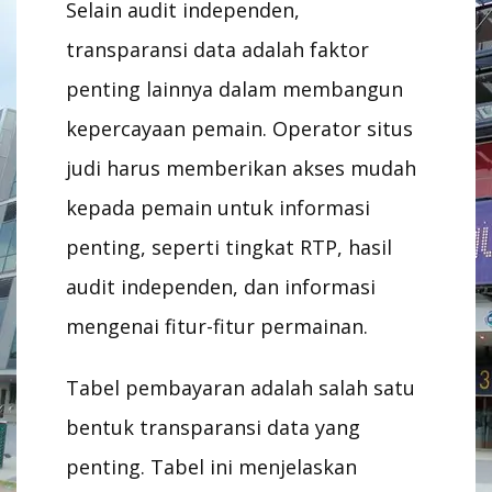
Selain audit independen,
transparansi data adalah faktor
penting lainnya dalam membangun
kepercayaan pemain. Operator situs
judi harus memberikan akses mudah
kepada pemain untuk informasi
penting, seperti tingkat RTP, hasil
audit independen, dan informasi
mengenai fitur-fitur permainan.
Tabel pembayaran adalah salah satu
bentuk transparansi data yang
penting. Tabel ini menjelaskan