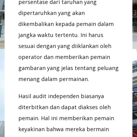
persentase dari taruhan yang
dipertaruhkan yang akan
dikembalikan kepada pemain dalam
jangka waktu tertentu. Ini harus
sesuai dengan yang diiklankan oleh
operator dan memberikan pemain
gambaran yang jelas tentang peluang
menang dalam permainan.
Hasil audit independen biasanya
diterbitkan dan dapat diakses oleh
pemain. Hal ini memberikan pemain
keyakinan bahwa mereka bermain