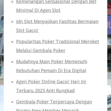
Kemenangan Sensasional Dengan Bet
Minimal Di Agen Slot
Idn Slot Menyajikan Fasilitas Bermaian
Slot Gacor
Popularitas Poker Tradisional Meroket
Melalui Gembala Poker
Mudahnya Main Poker Memenuhi
Kebutuhan Pemain Di Era Digital
Agen Poker Online Gacor Hari Ini
Terbaru 2023 Anti Rungkad
Gembala Poker Terpercaya Dengan
Promo New Member Menarik