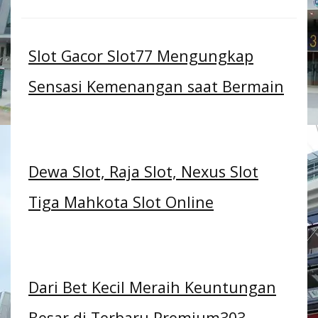
Slot Gacor Slot77 Mengungkap
Sensasi Kemenangan saat Bermain
Dewa Slot, Raja Slot, Nexus Slot
Tiga Mahkota Slot Online
Dari Bet Kecil Meraih Keuntungan
Besar di Terbaru Premium303