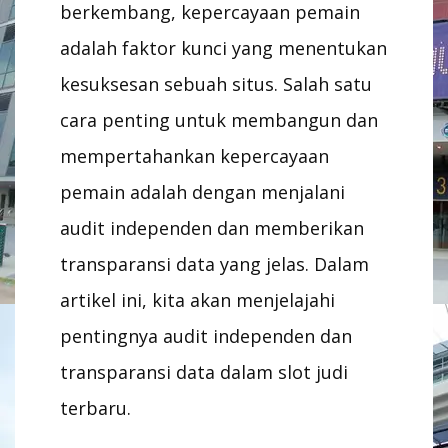
berkembang, kepercayaan pemain
adalah faktor kunci yang menentukan
kesuksesan sebuah situs. Salah satu
cara penting untuk membangun dan
mempertahankan kepercayaan
pemain adalah dengan menjalani
audit independen dan memberikan
transparansi data yang jelas. Dalam
artikel ini, kita akan menjelajahi
pentingnya audit independen dan
transparansi data dalam slot judi
terbaru.