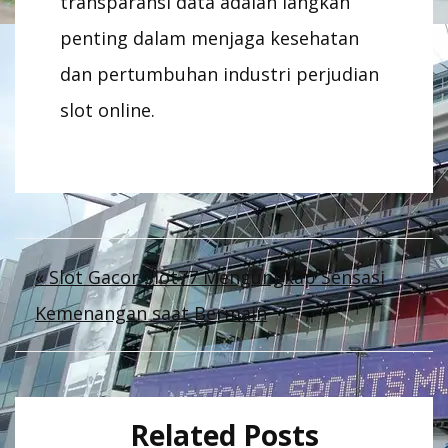
transparansi data adalah langkah
penting dalam menjaga kesehatan
dan pertumbuhan industri perjudian
slot online.
Post
« Slot Gacor Slot77 Mengungkap Sensasi
Kemenangan saat Bermain
navigation
Related Posts