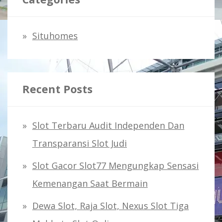
Situhomes
Recent Posts
Slot Terbaru Audit Independen Dan
Transparansi Slot Judi
Slot Gacor Slot77 Mengungkap Sensasi
Kemenangan Saat Bermain
Dewa Slot, Raja Slot, Nexus Slot Tiga