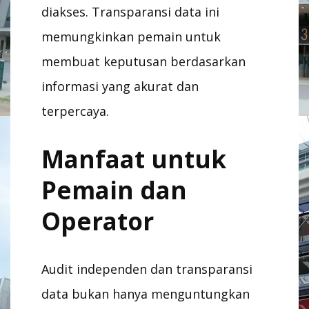
diakses. Transparansi data ini
memungkinkan pemain untuk
membuat keputusan berdasarkan
informasi yang akurat dan
terpercaya.
Manfaat untuk
Pemain dan
Operator
Audit independen dan transparansi
data bukan hanya menguntungkan