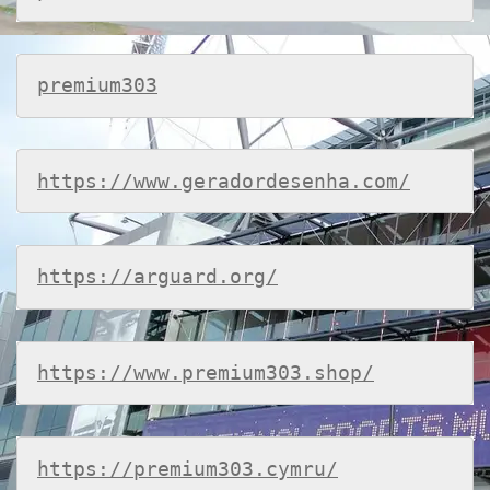
premium303
https://www.geradordesenha.com/
https://arguard.org/
https://www.premium303.shop/
https://premium303.cymru/