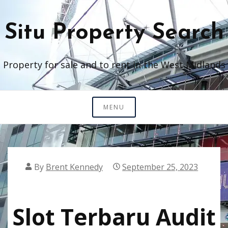
Skip
to
Situ Property Search
content
Property for sale and to rent in the West Midlands
MENU
By
Brent Kennedy
September 25, 2023
Slot Terbaru Audit