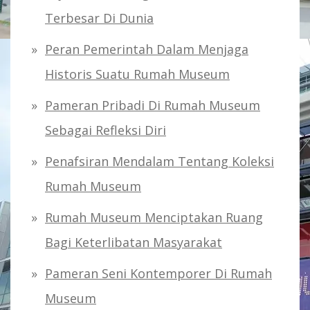
Terbesar Di Dunia
Peran Pemerintah Dalam Menjaga
Historis Suatu Rumah Museum
Pameran Pribadi Di Rumah Museum
Sebagai Refleksi Diri
Penafsiran Mendalam Tentang Koleksi
Rumah Museum
Rumah Museum Menciptakan Ruang
Bagi Keterlibatan Masyarakat
Pameran Seni Kontemporer Di Rumah
Museum