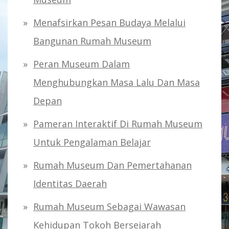
Menafsirkan Pesan Budaya Melalui
Bangunan Rumah Museum
Peran Museum Dalam
Menghubungkan Masa Lalu Dan Masa
Depan
Pameran Interaktif Di Rumah Museum
Untuk Pengalaman Belajar
Rumah Museum Dan Pemertahanan
Identitas Daerah
Rumah Museum Sebagai Wawasan
Kehidupan Tokoh Bersejarah