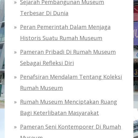
Sejarah Pembangunan Museum
Terbesar Di Dunia
Peran Pemerintah Dalam Menjaga
Historis Suatu Rumah Museum
Pameran Pribadi Di Rumah Museum
Sebagai Refleksi Diri
Penafsiran Mendalam Tentang Koleksi
Rumah Museum
Rumah Museum Menciptakan Ruang
Bagi Keterlibatan Masyarakat
Pameran Seni Kontemporer Di Rumah
Museum