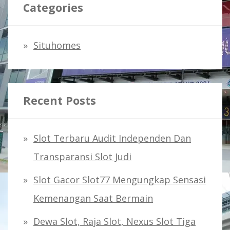
Categories
Situhomes
Recent Posts
Slot Terbaru Audit Independen Dan
Transparansi Slot Judi
Slot Gacor Slot77 Mengungkap Sensasi
Kemenangan Saat Bermain
Dewa Slot, Raja Slot, Nexus Slot Tiga