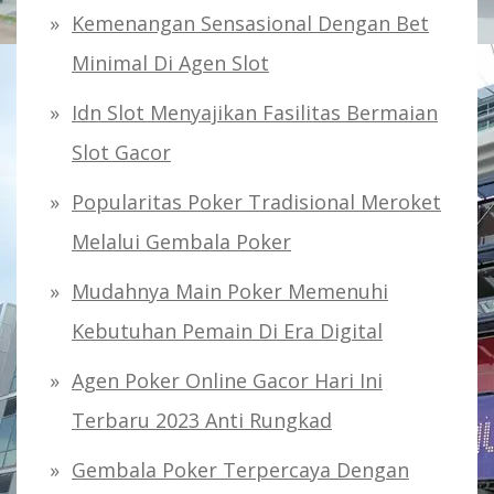
Kemenangan Sensasional Dengan Bet
Minimal Di Agen Slot
Idn Slot Menyajikan Fasilitas Bermaian
Slot Gacor
Popularitas Poker Tradisional Meroket
Melalui Gembala Poker
Mudahnya Main Poker Memenuhi
Kebutuhan Pemain Di Era Digital
Agen Poker Online Gacor Hari Ini
Terbaru 2023 Anti Rungkad
Gembala Poker Terpercaya Dengan