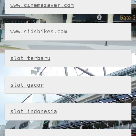
www.cinemasaver.com
www.sidsbikes.com
slot terbaru
slot gacor
slot indonesia