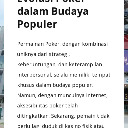
dalam Budaya
Populer
Permainan
Poker
, dengan kombinasi
uniknya dari strategi,
keberuntungan, dan keterampilan
interpersonal, selalu memiliki tempat
khusus dalam budaya populer.
Namun, dengan munculnya internet,
aksesibilitas poker telah
ditingkatkan. Sekarang, pemain tidak
perlu lagi duduk di kasino fisik atau