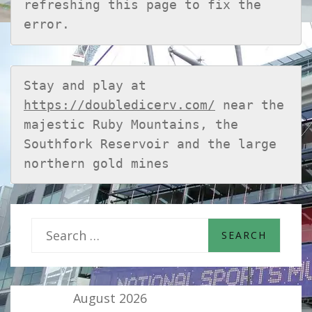
refreshing this page to fix the 
error.
Stay and play at 
https://doubledicerv.com/
 near the 
majestic Ruby Mountains, the 
Southfork Reservoir and the large 
northern gold mines
S
e
a
August 2026
r