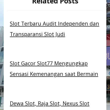
Related Posts
Slot Terbaru Audit Independen dan
Transparansi Slot Judi
Slot Gacor Slot77 Mengungkap
Sensasi Kemenangan saat Bermain
Dewa Slot, Raja Slot, Nexus Slot