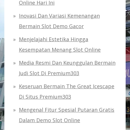
Online Hari Ini
Inovasi Dan Variasi Kemenangan
Bermain Slot Demo Gacor
Menjelajahi Estetika Hingga
Kesempatan Menang Slot Online
Media Resmi Dan Keunggulan Bermain
Judi Slot Di Premium303
Keseruan Bermain The Great Icescape
Di Situs Premium303
Mengenal Fitur Spesial Putaran Gratis
Dalam Demo Slot Online