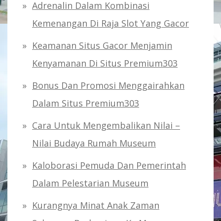
Adrenalin Dalam Kombinasi
Kemenangan Di Raja Slot Yang Gacor
Keamanan Situs Gacor Menjamin
Kenyamanan Di Situs Premium303
Bonus Dan Promosi Menggairahkan
Dalam Situs Premium303
Cara Untuk Mengembalikan Nilai –
Nilai Budaya Rumah Museum
Kaloborasi Pemuda Dan Pemerintah
Dalam Pelestarian Museum
Kurangnya Minat Anak Zaman