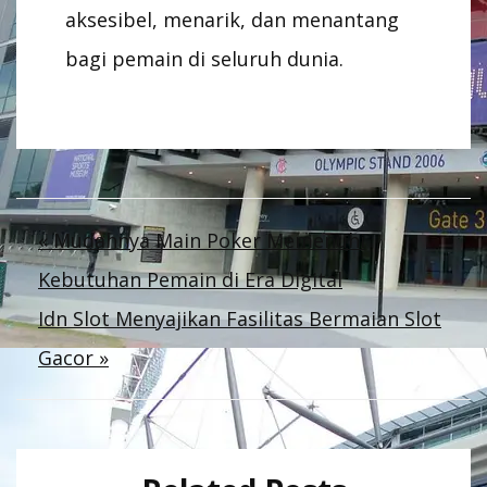
aksesibel, menarik, dan menantang
bagi pemain di seluruh dunia.
Post
« Mudahnya Main Poker Memenuhi
Kebutuhan Pemain di Era Digital
navigation
Idn Slot Menyajikan Fasilitas Bermaian Slot
Gacor »