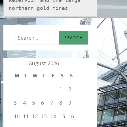
Reservoir and the large 
northern gold mines
S
e
a
August 2026
r
M
T
W
T
F
S
S
c
h
1
2
f
3
4
5
6
7
8
9
o
10
11
12
13
14
15
16
r