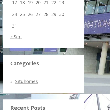
:
17
18
19
20
21
22
23
24
25
26
27
28
29
30
31
« Sep
Categories
Situhomes
Recent Posts