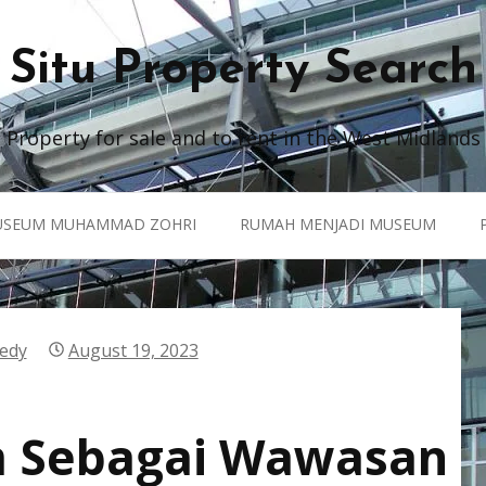
Situ Property Search
Property for sale and to rent in the West Midlands
SEUM MUHAMMAD ZOHRI
RUMAH MENJADI MUSEUM
edy
August 19, 2023
 Sebagai Wawasan