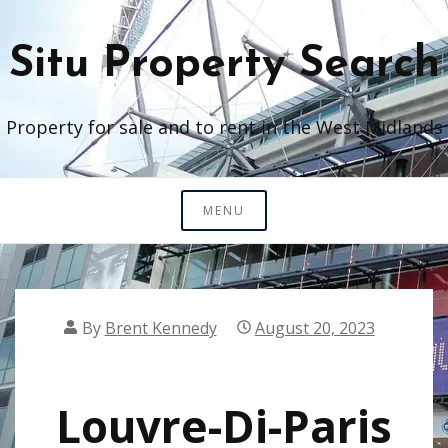
Skip
to
Situ Property Search
content
Property for sale and to rent in the West Midlands
MENU
By
Brent Kennedy
August 20, 2023
Louvre-Di-Paris