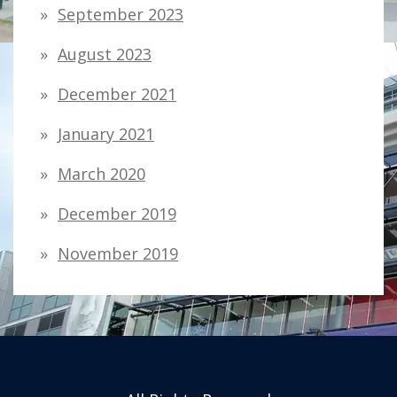
September 2023
August 2023
December 2021
January 2021
March 2020
December 2019
November 2019