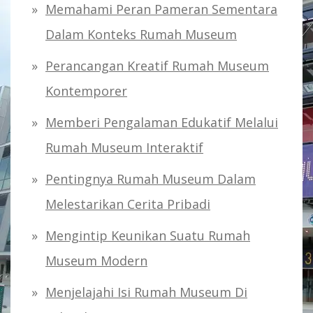
Memahami Peran Pameran Sementara
Dalam Konteks Rumah Museum
Perancangan Kreatif Rumah Museum
Kontemporer
Memberi Pengalaman Edukatif Melalui
Rumah Museum Interaktif
Pentingnya Rumah Museum Dalam
Melestarikan Cerita Pribadi
Mengintip Keunikan Suatu Rumah
Museum Modern
Menjelajahi Isi Rumah Museum Di