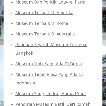
Museum Dan Politik: Louvre, Paris
Museum Terbaik Di Amerika
Museum Terbaik Di Roma
Museum Terbaik Di Australia
Panduan Sejarah Museum Terkenal
Bangkok
Museum Unik Yang Ada Di Dunia
Museum Tidak Biasa Yang Ada Di
Indonesia
Museum Sang Jendral, Ahmad Yani
Pendirian Museum Batik Dari Rumah