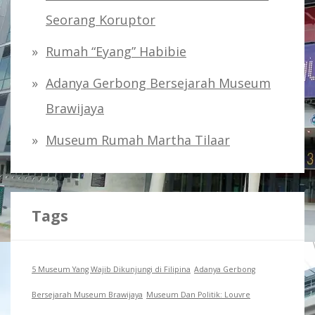
Seorang Koruptor
Rumah “Eyang” Habibie
Adanya Gerbong Bersejarah Museum
Brawijaya
Museum Rumah Martha Tilaar
Tags
5 Museum Yang Wajib Dikunjungi di Filipina
Adanya Gerbong
Bersejarah Museum Brawijaya
Museum Dan Politik: Louvre