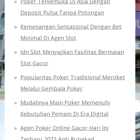
Poker Terkemuka Di Asia Dengan
Deposit Pulsa Tanpa Potongan
Kemenangan Sensasional Dengan Bet
Minimal Di Agen Slot
Idn Slot Menyajikan Fasilitas Bermaian
Slot Gacor
Popularitas Poker Tradisional Meroket
Melalui Gembala Poker
Mudahnya Main Poker Memenuhi
Kebutuhan Pemain Di Era Digital
Agen Poker Online Gacor Hari Ini
Terbaru 2023 Anti Rungkad