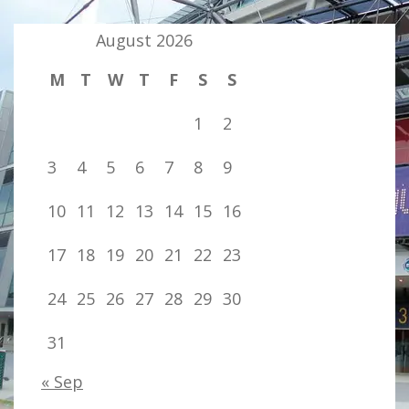
a
August 2026
r
M
T
W
T
F
S
S
c
h
1
2
f
3
4
5
6
7
8
9
o
10
11
12
13
14
15
16
r
:
17
18
19
20
21
22
23
24
25
26
27
28
29
30
31
« Sep