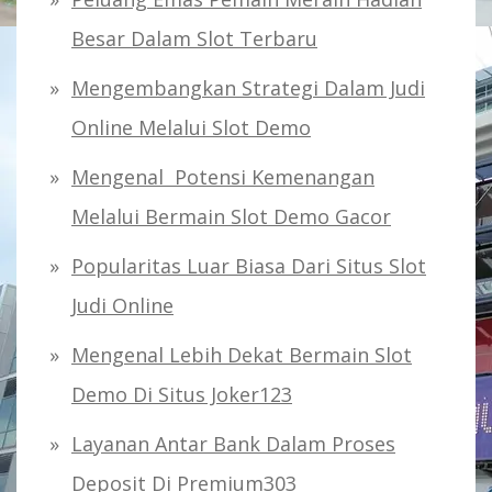
Besar Dalam Slot Terbaru
Mengembangkan Strategi Dalam Judi
Online Melalui Slot Demo
Mengenal Potensi Kemenangan
Melalui Bermain Slot Demo Gacor
Popularitas Luar Biasa Dari Situs Slot
Judi Online
Mengenal Lebih Dekat Bermain Slot
Demo Di Situs Joker123
Layanan Antar Bank Dalam Proses
Deposit Di Premium303