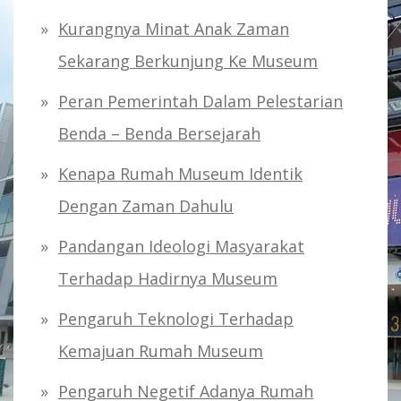
Kurangnya Minat Anak Zaman
Sekarang Berkunjung Ke Museum
Peran Pemerintah Dalam Pelestarian
Benda – Benda Bersejarah
Kenapa Rumah Museum Identik
Dengan Zaman Dahulu
Pandangan Ideologi Masyarakat
Terhadap Hadirnya Museum
Pengaruh Teknologi Terhadap
Kemajuan Rumah Museum
Pengaruh Negetif Adanya Rumah