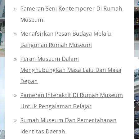
Pameran Seni Kontemporer Di Rumah
Museum
Menafsirkan Pesan Budaya Melalui
Bangunan Rumah Museum
Peran Museum Dalam
Menghubungkan Masa Lalu Dan Masa
Depan
Pameran Interaktif Di Rumah Museum
Untuk Pengalaman Belajar
Rumah Museum Dan Pemertahanan
Identitas Daerah