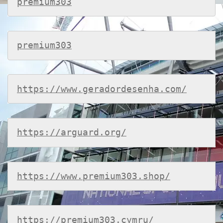
premium303
premium303
https://www.geradordesenha.com/
https://arguard.org/
https://www.premium303.shop/
https://premium303.cymru/