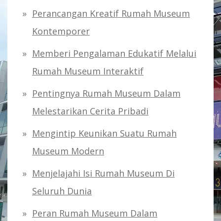
Perancangan Kreatif Rumah Museum
Kontemporer
Memberi Pengalaman Edukatif Melalui
Rumah Museum Interaktif
Pentingnya Rumah Museum Dalam
Melestarikan Cerita Pribadi
Mengintip Keunikan Suatu Rumah
Museum Modern
Menjelajahi Isi Rumah Museum Di
Seluruh Dunia
Peran Rumah Museum Dalam