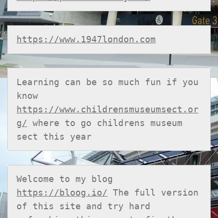
https://www.1947london.com
Learning can be so much fun if you 
know 
https://www.childrensmuseumsect.or
g/
 where to go childrens museum 
sect this year
Welcome to my blog 
https://bloog.io/
 The full version 
of this site and try hard 