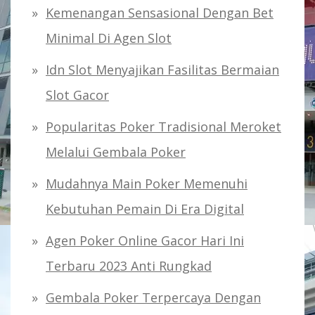
Kemenangan Sensasional Dengan Bet
Minimal Di Agen Slot
Idn Slot Menyajikan Fasilitas Bermaian
Slot Gacor
Popularitas Poker Tradisional Meroket
Melalui Gembala Poker
Mudahnya Main Poker Memenuhi
Kebutuhan Pemain Di Era Digital
Agen Poker Online Gacor Hari Ini
Terbaru 2023 Anti Rungkad
Gembala Poker Terpercaya Dengan