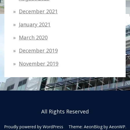
December 2021
January 2021
March 2020
December 2019
November 2019
All Rights Reserved
Proudly powered by WordPress
Theme: AeonBlog by
AeonWP
.