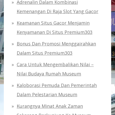
Adrenalin Dalam Kombinasi
Kemenangan Di Raja Slot Yang Gacor
Keamanan Situs Gacor Menjamin
Kenyamanan Di Situs Premium303
Bonus Dan Promosi Menggairahkan
Dalam Situs Premium303
Cara Untuk Mengembalikan Nilai –
Nilai Budaya Rumah Museum
Kaloborasi Pemuda Dan Pemerintah
Dalam Pelestarian Museum
Kurangnya Minat Anak Zaman