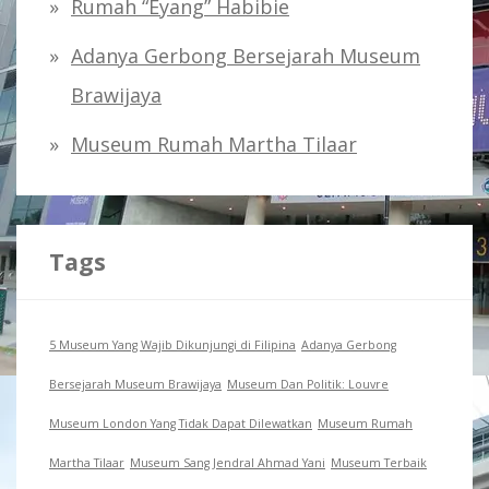
Rumah “Eyang” Habibie
Adanya Gerbong Bersejarah Museum
Brawijaya
Museum Rumah Martha Tilaar
Tags
5 Museum Yang Wajib Dikunjungi di Filipina
Adanya Gerbong
Bersejarah Museum Brawijaya
Museum Dan Politik: Louvre
Museum London Yang Tidak Dapat Dilewatkan
Museum Rumah
Martha Tilaar
Museum Sang Jendral Ahmad Yani
Museum Terbaik