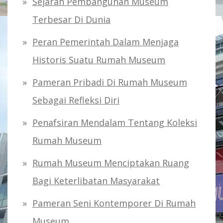
Sejarah Pembangunan Museum
Terbesar Di Dunia
Peran Pemerintah Dalam Menjaga
Historis Suatu Rumah Museum
Pameran Pribadi Di Rumah Museum
Sebagai Refleksi Diri
Penafsiran Mendalam Tentang Koleksi
Rumah Museum
Rumah Museum Menciptakan Ruang
Bagi Keterlibatan Masyarakat
Pameran Seni Kontemporer Di Rumah
Museum