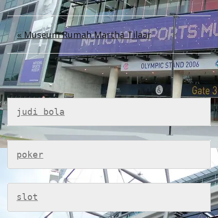
Post
« Museum Rumah Martha Tilaar
navigation
judi bola
poker
slot