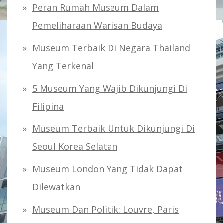
Peran Rumah Museum Dalam
Pemeliharaan Warisan Budaya
Museum Terbaik Di Negara Thailand
Yang Terkenal
5 Museum Yang Wajib Dikunjungi Di
Filipina
Museum Terbaik Untuk Dikunjungi Di
Seoul Korea Selatan
Museum London Yang Tidak Dapat
Dilewatkan
Museum Dan Politik: Louvre, Paris