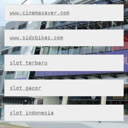
www.cinemasaver.com
www.sidsbikes.com
slot terbaru
slot gacor
slot indonesia