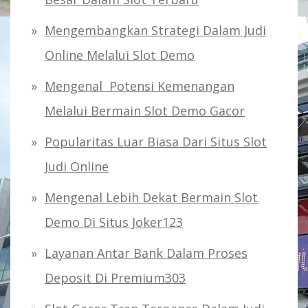
Mengembangkan Strategi Dalam Judi
Online Melalui Slot Demo
Mengenal Potensi Kemenangan
Melalui Bermain Slot Demo Gacor
Popularitas Luar Biasa Dari Situs Slot
Judi Online
Mengenal Lebih Dekat Bermain Slot
Demo Di Situs Joker123
Layanan Antar Bank Dalam Proses
Deposit Di Premium303