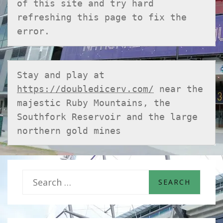
of this site and try hard 
refreshing this page to fix the 
error.
Stay and play at 
https://doubledicerv.com/
 near the 
majestic Ruby Mountains, the 
Southfork Reservoir and the large 
northern gold mines
S
e
a