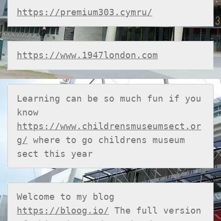
https://premium303.cymru/
https://www.1947london.com
Learning can be so much fun if you 
know 
https://www.childrensmuseumsect.or
g/
 where to go childrens museum 
sect this year
Welcome to my blog 
https://bloog.io/
 The full version 