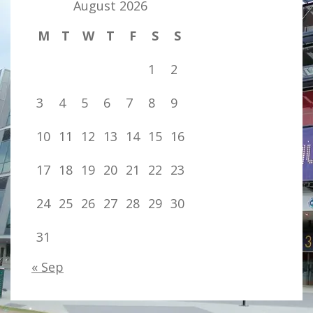
August 2026
r
M
T
W
T
F
S
S
c
h
1
2
f
3
4
5
6
7
8
9
o
10
11
12
13
14
15
16
r
:
17
18
19
20
21
22
23
24
25
26
27
28
29
30
31
« Sep