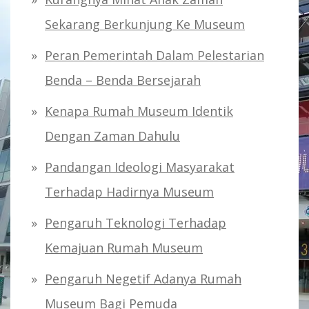
Sekarang Berkunjung Ke Museum
Peran Pemerintah Dalam Pelestarian
Benda – Benda Bersejarah
Kenapa Rumah Museum Identik
Dengan Zaman Dahulu
Pandangan Ideologi Masyarakat
Terhadap Hadirnya Museum
Pengaruh Teknologi Terhadap
Kemajuan Rumah Museum
Pengaruh Negetif Adanya Rumah
Museum Bagi Pemuda