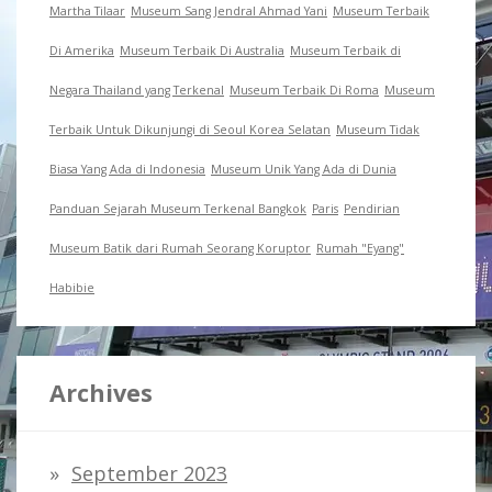
Martha Tilaar
Museum Sang Jendral Ahmad Yani
Museum Terbaik
Di Amerika
Museum Terbaik Di Australia
Museum Terbaik di
Negara Thailand yang Terkenal
Museum Terbaik Di Roma
Museum
Terbaik Untuk Dikunjungi di Seoul Korea Selatan
Museum Tidak
Biasa Yang Ada di Indonesia
Museum Unik Yang Ada di Dunia
Panduan Sejarah Museum Terkenal Bangkok
Paris
Pendirian
Museum Batik dari Rumah Seorang Koruptor
Rumah "Eyang"
Habibie
Archives
September 2023