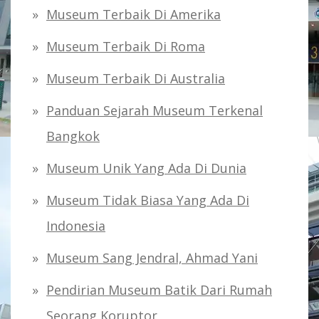
Museum Terbaik Di Amerika
Museum Terbaik Di Roma
Museum Terbaik Di Australia
Panduan Sejarah Museum Terkenal
Bangkok
Museum Unik Yang Ada Di Dunia
Museum Tidak Biasa Yang Ada Di
Indonesia
Museum Sang Jendral, Ahmad Yani
Pendirian Museum Batik Dari Rumah
Seorang Koruptor