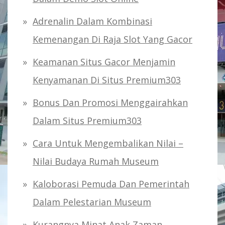
Adrenalin Dalam Kombinasi
Kemenangan Di Raja Slot Yang Gacor
Keamanan Situs Gacor Menjamin
Kenyamanan Di Situs Premium303
Bonus Dan Promosi Menggairahkan
Dalam Situs Premium303
Cara Untuk Mengembalikan Nilai –
Nilai Budaya Rumah Museum
Kaloborasi Pemuda Dan Pemerintah
Dalam Pelestarian Museum
Kurangnya Minat Anak Zaman