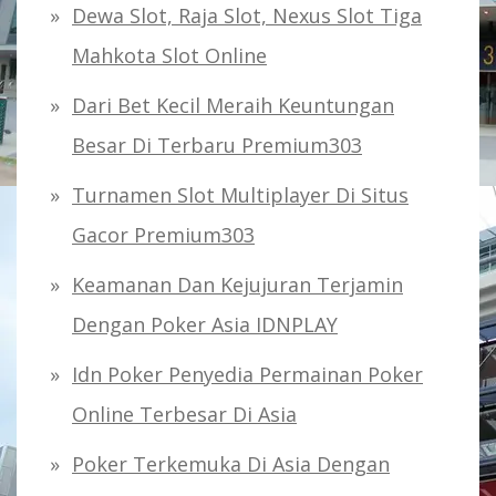
Dewa Slot, Raja Slot, Nexus Slot Tiga
Mahkota Slot Online
Dari Bet Kecil Meraih Keuntungan
Besar Di Terbaru Premium303
Turnamen Slot Multiplayer Di Situs
Gacor Premium303
Keamanan Dan Kejujuran Terjamin
Dengan Poker Asia IDNPLAY
Idn Poker Penyedia Permainan Poker
Online Terbesar Di Asia
Poker Terkemuka Di Asia Dengan