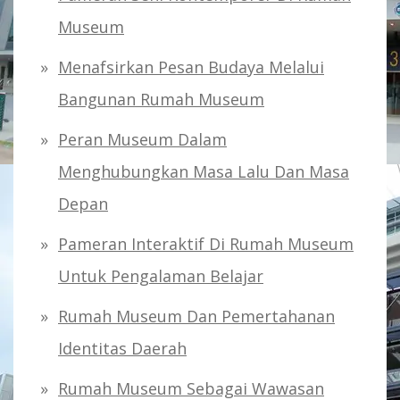
Museum
Menafsirkan Pesan Budaya Melalui
Bangunan Rumah Museum
Peran Museum Dalam
Menghubungkan Masa Lalu Dan Masa
Depan
Pameran Interaktif Di Rumah Museum
Untuk Pengalaman Belajar
Rumah Museum Dan Pemertahanan
Identitas Daerah
Rumah Museum Sebagai Wawasan