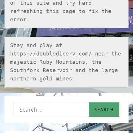
of this site and try hard 
refreshing this page to fix the 
error.
Stay and play at 
https://doubledicerv.com/
 near the 
majestic Ruby Mountains, the 
Southfork Reservoir and the large 
northern gold mines
S
e
a