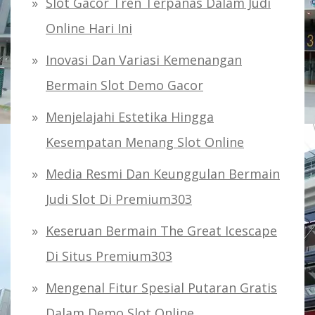
Slot Gacor Tren Terpanas Dalam Judi
Online Hari Ini
Inovasi Dan Variasi Kemenangan
Bermain Slot Demo Gacor
Menjelajahi Estetika Hingga
Kesempatan Menang Slot Online
Media Resmi Dan Keunggulan Bermain
Judi Slot Di Premium303
Keseruan Bermain The Great Icescape
Di Situs Premium303
Mengenal Fitur Spesial Putaran Gratis
Dalam Demo Slot Online