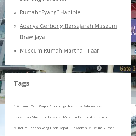
Rumah “Eyang” Habibie
Adanya Gerbong Bersejarah Museum
Brawijaya
Museum Rumah Martha Tilaar
Tags
5 Museum Yang Wajib Dikunjungi di Filipina
Adanya Gerbong
Bersejarah Museum Brawijaya
Museum Dan Politik: Louvre
Museum London Yang Tidak Dapat Dilewatkan
Museum Rumah