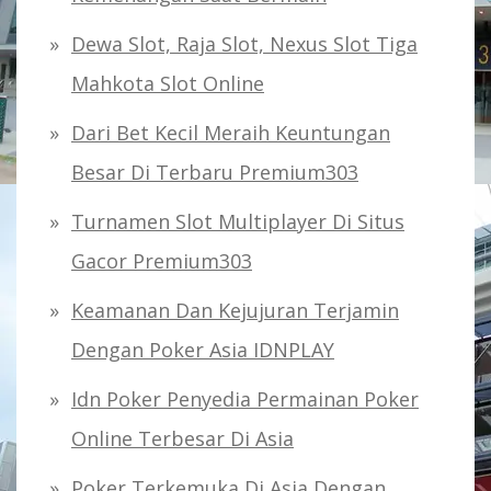
Dewa Slot, Raja Slot, Nexus Slot Tiga
Mahkota Slot Online
Dari Bet Kecil Meraih Keuntungan
Besar Di Terbaru Premium303
Turnamen Slot Multiplayer Di Situs
Gacor Premium303
Keamanan Dan Kejujuran Terjamin
Dengan Poker Asia IDNPLAY
Idn Poker Penyedia Permainan Poker
Online Terbesar Di Asia
Poker Terkemuka Di Asia Dengan