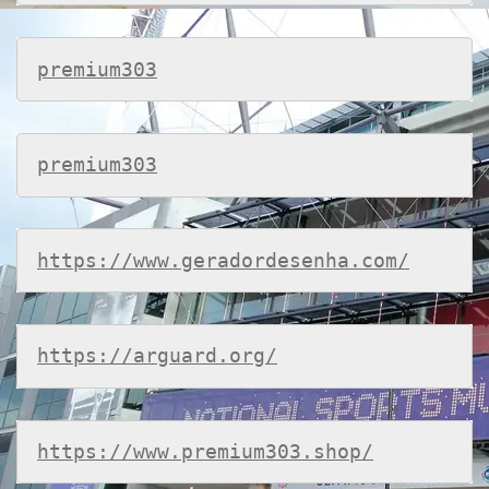
premium303
premium303
https://www.geradordesenha.com/
https://arguard.org/
https://www.premium303.shop/