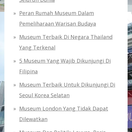
Peran Rumah Museum Dalam
Pemeliharaan Warisan Budaya
Museum Terbaik Di Negara Thailand
Yang Terkenal
5 Museum Yang Wajib Dikunjungi Di
Filipina
Museum Terbaik Untuk Dikunjungi Di
Seoul Korea Selatan
Museum London Yang Tidak Dapat
Dilewatkan