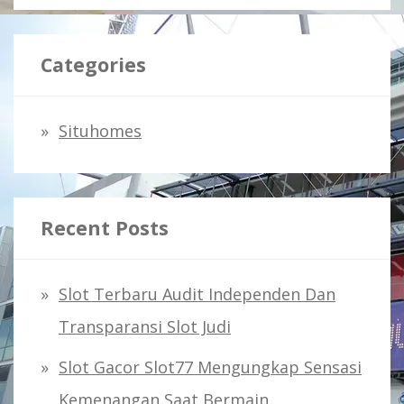
Categories
Situhomes
Recent Posts
Slot Terbaru Audit Independen Dan
Transparansi Slot Judi
Slot Gacor Slot77 Mengungkap Sensasi
Kemenangan Saat Bermain