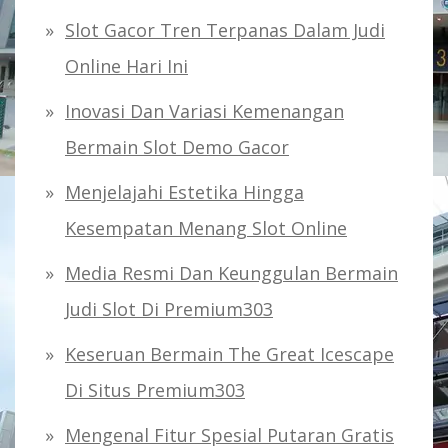
Slot Gacor Tren Terpanas Dalam Judi
Online Hari Ini
Inovasi Dan Variasi Kemenangan
Bermain Slot Demo Gacor
Menjelajahi Estetika Hingga
Kesempatan Menang Slot Online
Media Resmi Dan Keunggulan Bermain
Judi Slot Di Premium303
Keseruan Bermain The Great Icescape
Di Situs Premium303
Mengenal Fitur Spesial Putaran Gratis