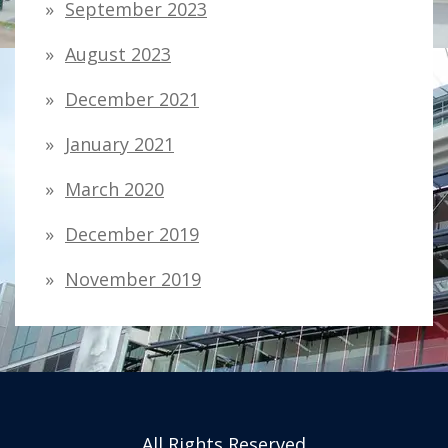
September 2023
August 2023
December 2021
January 2021
March 2020
December 2019
November 2019
All Rights Reserved