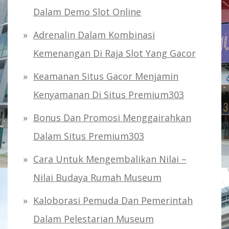
Dalam Demo Slot Online
Adrenalin Dalam Kombinasi
Kemenangan Di Raja Slot Yang Gacor
Keamanan Situs Gacor Menjamin
Kenyamanan Di Situs Premium303
Bonus Dan Promosi Menggairahkan
Dalam Situs Premium303
Cara Untuk Mengembalikan Nilai –
Nilai Budaya Rumah Museum
Kaloborasi Pemuda Dan Pemerintah
Dalam Pelestarian Museum