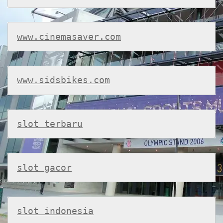
www.cinemasaver.com
www.sidsbikes.com
slot terbaru
slot gacor
slot indonesia