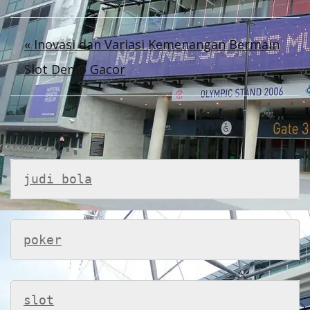
Post
« Inovasi dan Variasi Kemenangan Bermain
Slot Demo Gacor
navigation
judi bola
poker
slot