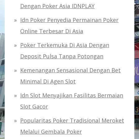
Dengan Poker Asia IDNPLAY
Idn Poker Penyedia Permainan Poker
Online Terbesar Di Asia
Poker Terkemuka Di Asia Dengan
Deposit Pulsa Tanpa Potongan
Kemenangan Sensasional Dengan Bet
Minimal Di Agen Slot
Idn Slot Menyajikan Fasilitas Bermaian
Slot Gacor
Popularitas Poker Tradisional Meroket
Melalui Gembala Poker