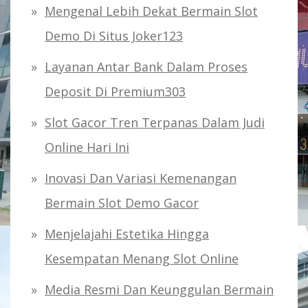
Mengenal Lebih Dekat Bermain Slot
Demo Di Situs Joker123
Layanan Antar Bank Dalam Proses
Deposit Di Premium303
Slot Gacor Tren Terpanas Dalam Judi
Online Hari Ini
Inovasi Dan Variasi Kemenangan
Bermain Slot Demo Gacor
Menjelajahi Estetika Hingga
Kesempatan Menang Slot Online
Media Resmi Dan Keunggulan Bermain