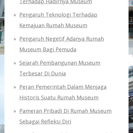
Terhadap Hadirnya Museum
Pengaruh Teknologi Terhadap
Kemajuan Rumah Museum
Pengaruh Negetif Adanya Rumah
Museum Bagi Pemuda
Sejarah Pembangunan Museum
Terbesar Di Dunia
Peran Pemerintah Dalam Menjaga
Historis Suatu Rumah Museum
Pameran Pribadi Di Rumah Museum
Sebagai Refleksi Diri