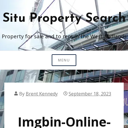
Skip
to
Situ Property Search
content
Property for sale and to rent in the West Midlands
MENU
By
Brent Kennedy
September 18, 2023
Imgbin-Online-