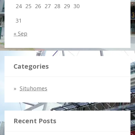
24
25
26
27
28
29
30
31
« Sep
Categories
Situhomes
Recent Posts