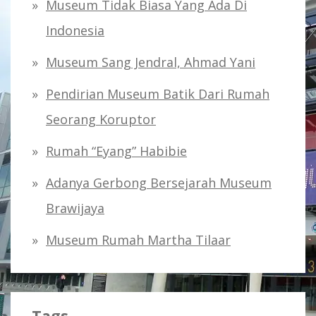
Museum Tidak Biasa Yang Ada Di
Indonesia
Museum Sang Jendral, Ahmad Yani
Pendirian Museum Batik Dari Rumah
Seorang Koruptor
Rumah “Eyang” Habibie
Adanya Gerbong Bersejarah Museum
Brawijaya
Museum Rumah Martha Tilaar
Tags