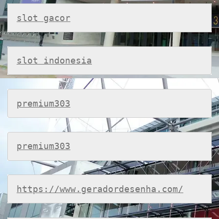
slot gacor
slot indonesia
premium303
premium303
https://www.geradordesenha.com/