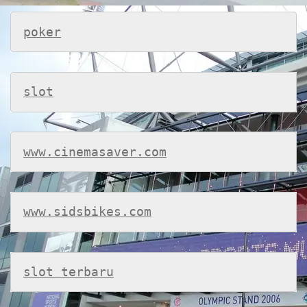
poker
slot
www.cinemasaver.com
www.sidsbikes.com
slot terbaru