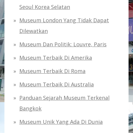
Seoul Korea Selatan
Museum London Yang Tidak Dapat
Dilewatkan
Museum Dan Politik: Louvre, Paris
Museum Terbaik Di Amerika
Museum Terbaik Di Roma
Museum Terbaik Di Australia
Panduan Sejarah Museum Terkenal
Bangkok
Museum Unik Yang Ada Di Dunia