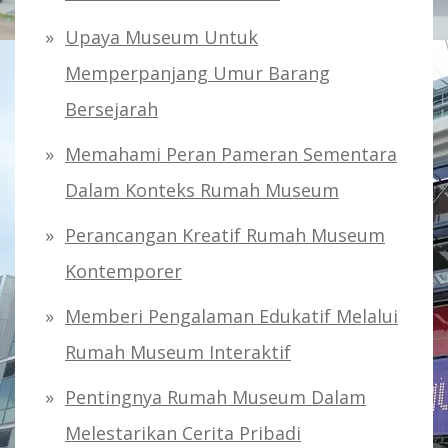
Upaya Museum Untuk
Memperpanjang Umur Barang
Bersejarah
Memahami Peran Pameran Sementara
Dalam Konteks Rumah Museum
Perancangan Kreatif Rumah Museum
Kontemporer
Memberi Pengalaman Edukatif Melalui
Rumah Museum Interaktif
Pentingnya Rumah Museum Dalam
Melestarikan Cerita Pribadi