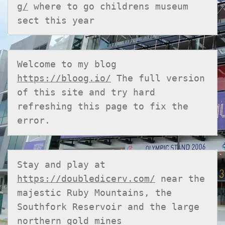
g/
 where to go childrens museum 
sect this year
Welcome to my blog 
https://bloog.io/
 The full version 
of this site and try hard 
refreshing this page to fix the 
error.
Stay and play at 
https://doubledicerv.com/
 near the 
majestic Ruby Mountains, the 
Southfork Reservoir and the large 
northern gold mines