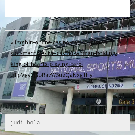
Post
« imgbin-online-casino-casino-game-rm10-
slot-machine-live-casino-woman-holding-
navigation
king-of-hearts-playing-card-
qTpVgvCjSbRavWSueQaNxg1Hy
judi bola