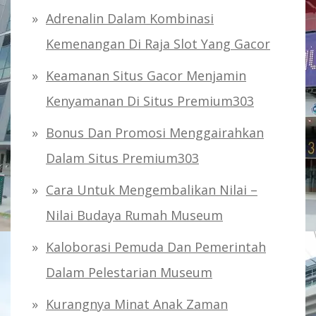
Adrenalin Dalam Kombinasi
Kemenangan Di Raja Slot Yang Gacor
Keamanan Situs Gacor Menjamin
Kenyamanan Di Situs Premium303
Bonus Dan Promosi Menggairahkan
Dalam Situs Premium303
Cara Untuk Mengembalikan Nilai –
Nilai Budaya Rumah Museum
Kaloborasi Pemuda Dan Pemerintah
Dalam Pelestarian Museum
Kurangnya Minat Anak Zaman