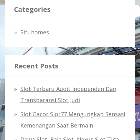
Categories
Situhomes
Recent Posts
Slot Terbaru Audit Independen Dan
Transparansi Slot Judi
Slot Gacor Slot77 Mengungkap Sensasi
Kemenangan Saat Bermain
Dewa Slot, Raja Slot, Nexus Slot Tiga