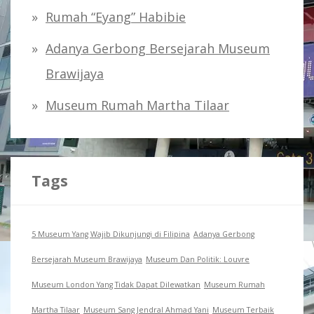
Rumah “Eyang” Habibie
Adanya Gerbong Bersejarah Museum
Brawijaya
Museum Rumah Martha Tilaar
Tags
5 Museum Yang Wajib Dikunjungi di Filipina
Adanya Gerbong
Bersejarah Museum Brawijaya
Museum Dan Politik: Louvre
Museum London Yang Tidak Dapat Dilewatkan
Museum Rumah
Martha Tilaar
Museum Sang Jendral Ahmad Yani
Museum Terbaik