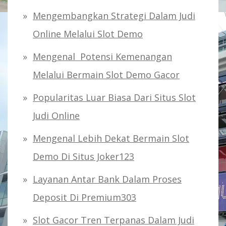
Mengembangkan Strategi Dalam Judi
Online Melalui Slot Demo
Mengenal Potensi Kemenangan
Melalui Bermain Slot Demo Gacor
Popularitas Luar Biasa Dari Situs Slot
Judi Online
Mengenal Lebih Dekat Bermain Slot
Demo Di Situs Joker123
Layanan Antar Bank Dalam Proses
Deposit Di Premium303
Slot Gacor Tren Terpanas Dalam Judi