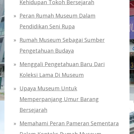
Kehidupan Tokoh Bersejarah
Peran Rumah Museum Dalam
Pendidikan Seni Rupa
Rumah Museum Sebagai Sumber
Pengetahuan Budaya
Menggali Pengetahuan Baru Dari
Koleksi Lama Di Museum
Upaya Museum Untuk
Memperpanjang Umur Barang
Bersejarah
Memahami Peran Pameran Sementara