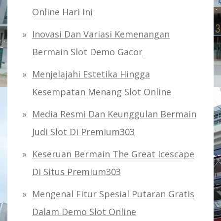
Online Hari Ini
Inovasi Dan Variasi Kemenangan
Bermain Slot Demo Gacor
Menjelajahi Estetika Hingga
Kesempatan Menang Slot Online
Media Resmi Dan Keunggulan Bermain
Judi Slot Di Premium303
Keseruan Bermain The Great Icescape
Di Situs Premium303
Mengenal Fitur Spesial Putaran Gratis
Dalam Demo Slot Online