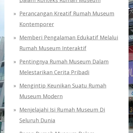
Dalam Konteks Rumah Museum
Perancangan Kreatif Rumah Museum
Kontemporer
Memberi Pengalaman Edukatif Melalui
Rumah Museum Interaktif
Pentingnya Rumah Museum Dalam
Melestarikan Cerita Pribadi
Mengintip Keunikan Suatu Rumah
Museum Modern
Menjelajahi Isi Rumah Museum Di
Seluruh Dunia