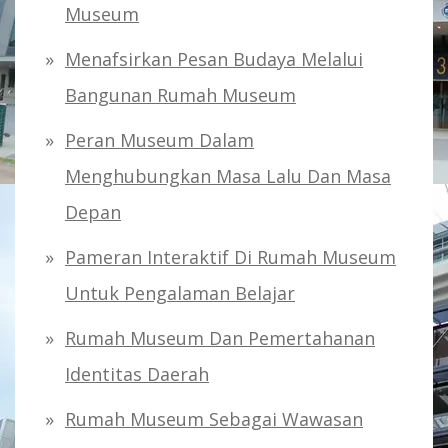
Museum
Menafsirkan Pesan Budaya Melalui
Bangunan Rumah Museum
Peran Museum Dalam
Menghubungkan Masa Lalu Dan Masa
Depan
Pameran Interaktif Di Rumah Museum
Untuk Pengalaman Belajar
Rumah Museum Dan Pemertahanan
Identitas Daerah
Rumah Museum Sebagai Wawasan